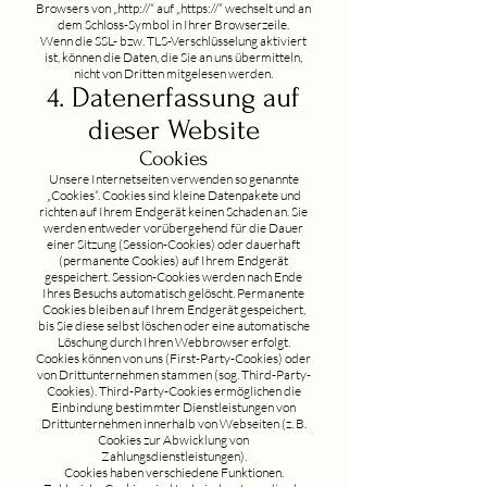
Browsers von „http://“ auf „https://“ wechselt und an
dem Schloss-Symbol in Ihrer Browserzeile.
Wenn die SSL- bzw. TLS-Verschlüsselung aktiviert
ist, können die Daten, die Sie an uns übermitteln,
nicht von Dritten mitgelesen werden.
4. Datenerfassung auf
dieser Website
Cookies
Unsere Internetseiten verwenden so genannte
„Cookies“. Cookies sind kleine Datenpakete und
richten auf Ihrem Endgerät keinen Schaden an. Sie
werden entweder vorübergehend für die Dauer
einer Sitzung (Session-Cookies) oder dauerhaft
(permanente Cookies) auf Ihrem Endgerät
gespeichert. Session-Cookies werden nach Ende
Ihres Besuchs automatisch gelöscht. Permanente
Cookies bleiben auf Ihrem Endgerät gespeichert,
bis Sie diese selbst löschen oder eine automatische
Löschung durch Ihren Webbrowser erfolgt.
Cookies können von uns (First-Party-Cookies) oder
von Drittunternehmen stammen (sog. Third-Party-
Cookies). Third-Party-Cookies ermöglichen die
Einbindung bestimmter Dienstleistungen von
Drittunternehmen innerhalb von Webseiten (z. B.
Cookies zur Abwicklung von
Zahlungsdienstleistungen).
Cookies haben verschiedene Funktionen.