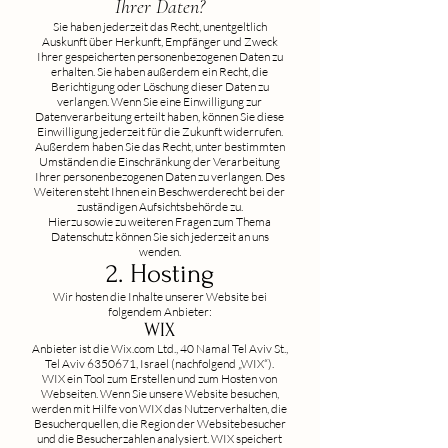
Ihrer Daten?
Sie haben jederzeit das Recht, unentgeltlich
Auskunft über Herkunft, Empfänger und Zweck
Ihrer gespeicherten personenbezogenen Daten zu
erhalten. Sie haben außerdem ein Recht, die
Berichtigung oder Löschung dieser Daten zu
verlangen. Wenn Sie eine Einwilligung zur
Datenverarbeitung erteilt haben, können Sie diese
Einwilligung jederzeit für die Zukunft widerrufen.
Außerdem haben Sie das Recht, unter bestimmten
Umständen die Einschränkung der Verarbeitung
Ihrer personenbezogenen Daten zu verlangen. Des
Weiteren steht Ihnen ein Beschwerderecht bei der
zuständigen Aufsichtsbehörde zu.
Hierzu sowie zu weiteren Fragen zum Thema
Datenschutz können Sie sich jederzeit an uns
wenden.
2. Hosting
Wir hosten die Inhalte unserer Website bei
folgendem Anbieter:
WIX
Anbieter ist die Wix.com Ltd., 40 Namal Tel Aviv St.,
Tel Aviv
6350671
, Israel (nachfolgend „WIX“).
WIX ein Tool zum Erstellen und zum Hosten von
Webseiten. Wenn Sie unsere Website besuchen,
werden mit Hilfe von WIX das Nutzerverhalten, die
Besucherquellen, die Region der Websitebesucher
und die Besucherzahlen analysiert. WIX speichert