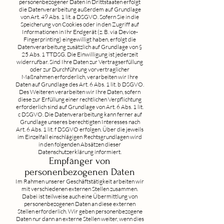
personenbezogener Daten in Drittstaaten erfolgt
die Datenverarbeitung außerdem auf Grundlage
von Art. 49 Abs. 1 lit. a DSGVO. Sofern Sie in die
Speicherung von Cookies oder in den Zugriff auf
Informationen in Ihr Endgerät (z. B. via Device-
Fingerprinting) eingewilligt haben, erfolgt die
Datenverarbeitung zusätzlich auf Grundlage von §
25 Abs. 1 TTDSG. Die Einwilligung ist jederzeit
widerrufbar. Sind Ihre Daten zur Vertragserfüllung
oder zur Durchführung vorvertraglicher
Maßnahmen erforderlich, verarbeiten wir Ihre
Daten auf Grundlage des Art. 6 Abs. 1 lit. b DSGVO.
Des Weiteren verarbeiten wir Ihre Daten, sofern
diese zur Erfüllung einer rechtlichen Verpflichtung
erforderlich sind auf Grundlage von Art. 6 Abs. 1 lit.
c DSGVO. Die Datenverarbeitung kann ferner auf
Grundlage unseres berechtigten Interesses nach
Art. 6 Abs. 1 lit. f DSGVO erfolgen. Über die jeweils
im Einzelfall einschlägigen Rechtsgrundlagen wird
in den folgenden Absätzen dieser
Datenschutzerklärung informiert.
Empfänger von
personenbezogenen Daten
Im Rahmen unserer Geschäftstätigkeit arbeiten wir
mit verschiedenen externen Stellen zusammen.
Dabei ist teilweise auch eine Übermittlung von
personenbezogenen Daten an diese externen
Stellen erforderlich. Wir geben personenbezogene
Daten nur dann an externe Stellen weiter, wenn dies