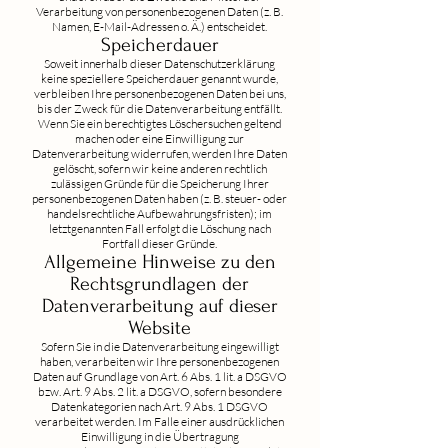
Verarbeitung von personenbezogenen Daten (z. B.
Namen, E-Mail-Adressen o. Ä.) entscheidet.
Speicherdauer
Soweit innerhalb dieser Datenschutzerklärung
keine speziellere Speicherdauer genannt wurde,
verbleiben Ihre personenbezogenen Daten bei uns,
bis der Zweck für die Datenverarbeitung entfällt.
Wenn Sie ein berechtigtes Löschersuchen geltend
machen oder eine Einwilligung zur
Datenverarbeitung widerrufen, werden Ihre Daten
gelöscht, sofern wir keine anderen rechtlich
zulässigen Gründe für die Speicherung Ihrer
personenbezogenen Daten haben (z. B. steuer- oder
handelsrechtliche Aufbewahrungsfristen); im
letztgenannten Fall erfolgt die Löschung nach
Fortfall dieser Gründe.
Allgemeine Hinweise zu den
Rechtsgrundlagen der
Datenverarbeitung auf dieser
Website
Sofern Sie in die Datenverarbeitung eingewilligt
haben, verarbeiten wir Ihre personenbezogenen
Daten auf Grundlage von Art. 6 Abs. 1 lit. a DSGVO
bzw. Art. 9 Abs. 2 lit. a DSGVO, sofern besondere
Datenkategorien nach Art. 9 Abs. 1 DSGVO
verarbeitet werden. Im Falle einer ausdrücklichen
Einwilligung in die Übertragung