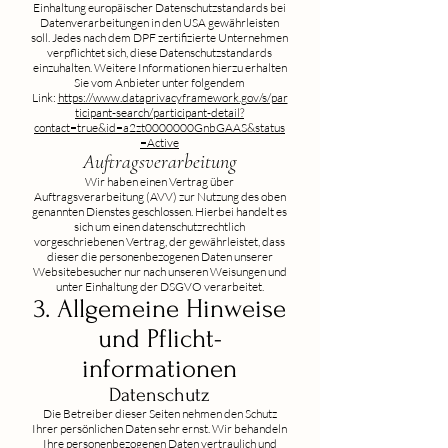
Einhaltung europäischer Datenschutzstandards bei
Datenverarbeitungen in den USA gewährleisten
soll. Jedes nach dem DPF zertifizierte Unternehmen
verpflichtet sich, diese Datenschutzstandards
einzuhalten. Weitere Informationen hierzu erhalten
Sie vom Anbieter unter folgendem
Link:
https://www.dataprivacyframework.gov/s/par
ticipant-search/participant-detail?
contact=true&id=a2zt0000000GnbGAAS&status
=Active
Auftragsverarbeitung
Wir haben einen Vertrag über
Auftragsverarbeitung (AVV) zur Nutzung des oben
genannten Dienstes geschlossen. Hierbei handelt es
sich um einen datenschutzrechtlich
vorgeschriebenen Vertrag, der gewährleistet, dass
dieser die personenbezogenen Daten unserer
Websitebesucher nur nach unseren Weisungen und
unter Einhaltung der DSGVO verarbeitet.
3. Allgemeine Hinweise
und Pflicht­
informationen
Datenschutz
Die Betreiber dieser Seiten nehmen den Schutz
Ihrer persönlichen Daten sehr ernst. Wir behandeln
Ihre personenbezogenen Daten vertraulich und