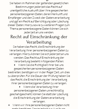
Sie haben im Rahmen der geltenden gesetzlichen
Bestimmungen jederzeit das Recht auf
unentgeltliche Auskunft über Ihre gespeicherten
personenbezogenen Daten, deren Herkunft und
Empfänger und den Zweck der Datenverarbeitung
und ggf. ein Recht auf Berichtigung oder Löschung
dieser Daten. Hierzu sowie zu weiteren Fragen zum
Thema personenbezogene Daten können Sie sich
jederzeit an uns wenden.
Recht auf Einschränkung der
Verarbeitung
Sie haben das Recht, die Einschränkung der
Verarbeitung Ihrer personenbezogenen Daten zu
verlangen. Hierzu können Sie sich jederzeit an uns
wenden. Das Recht auf Einschränkung der
Verarbeitung besteht in folgenden Fällen:
Wenn Sie die Richtigkeit Ihrer bei uns
gespeicherten personenbezogenen Daten
bestreiten, benötigen wir in der Regel Zeit, um dies
zu überprüfen. Für die Dauer der Prüfung haben Sie
das Recht, die Einschränkung der Verarbeitung
Ihrer personenbezogenen Daten zu verlangen.
Wenn die Verarbeitung Ihrer
personenbezogenen Daten unrechtmäßig
geschah/geschieht, können Sie statt der Löschung
die Einschränkung der Datenverarbeitung
verlangen.
Wenn wir Ihre personenbezogenen Daten nicht
mehr benötigen, Sie sie jedoch zur Ausübung,