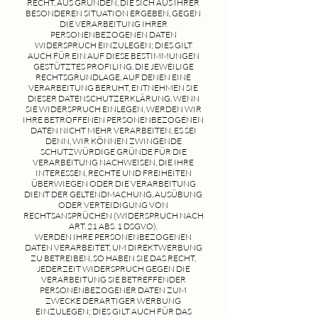
RECHT, AUS GRÜNDEN, DIE SICH AUS IHRER
BESONDEREN SITUATION ERGEBEN, GEGEN
DIE VERARBEITUNG IHRER
PERSONENBEZOGENEN DATEN
WIDERSPRUCH EINZULEGEN; DIES GILT
AUCH FÜR EIN AUF DIESE BESTIMMUNGEN
GESTÜTZTES PROFILING. DIE JEWEILIGE
RECHTSGRUNDLAGE, AUF DENEN EINE
VERARBEITUNG BERUHT, ENTNEHMEN SIE
DIESER DATENSCHUTZERKLÄRUNG. WENN
SIE WIDERSPRUCH EINLEGEN, WERDEN WIR
IHRE BETROFFENEN PERSONENBEZOGENEN
DATEN NICHT MEHR VERARBEITEN, ES SEI
DENN, WIR KÖNNEN ZWINGENDE
SCHUTZWÜRDIGE GRÜNDE FÜR DIE
VERARBEITUNG NACHWEISEN, DIE IHRE
INTERESSEN, RECHTE UND FREIHEITEN
ÜBERWIEGEN ODER DIE VERARBEITUNG
DIENT DER GELTENDMACHUNG, AUSÜBUNG
ODER VERTEIDIGUNG VON
RECHTSANSPRÜCHEN (WIDERSPRUCH NACH
ART. 21 ABS. 1 DSGVO).
WERDEN IHRE PERSONENBEZOGENEN
DATEN VERARBEITET, UM DIREKTWERBUNG
ZU BETREIBEN, SO HABEN SIE DAS RECHT,
JEDERZEIT WIDERSPRUCH GEGEN DIE
VERARBEITUNG SIE BETREFFENDER
PERSONENBEZOGENER DATEN ZUM
ZWECKE DERARTIGER WERBUNG
EINZULEGEN; DIES GILT AUCH FÜR DAS