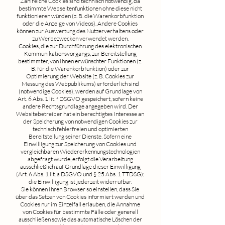
Zahlreiche Cookies sind technisch notwendig, da
bestimmte Webseitenfunktionen ohne diese nicht
funktionieren würden (z. B. die Warenkorbfunktion
oder die Anzeige von Videos). Andere Cookies
können zur Auswertung des Nutzerverhaltens oder
zu Werbezwecken verwendet werden.
Cookies, die zur Durchführung des elektronischen
Kommunikationsvorgangs, zur Bereitstellung
bestimmter, von Ihnen erwünschter Funktionen (z.
B. für die Warenkorbfunktion) oder zur
Optimierung der Website (z. B. Cookies zur
Messung des Webpublikums) erforderlich sind
(notwendige Cookies), werden auf Grundlage von
Art. 6 Abs. 1 lit. f DSGVO gespeichert, sofern keine
andere Rechtsgrundlage angegeben wird. Der
Websitebetreiber hat ein berechtigtes Interesse an
der Speicherung von notwendigen Cookies zur
technisch fehlerfreien und optimierten
Bereitstellung seiner Dienste. Sofern eine
Einwilligung zur Speicherung von Cookies und
vergleichbaren Wiedererkennungstechnologien
abgefragt wurde, erfolgt die Verarbeitung
ausschließlich auf Grundlage dieser Einwilligung
(Art. 6 Abs. 1 lit. a DSGVO und § 25 Abs. 1 TTDSG);
die Einwilligung ist jederzeit widerrufbar.
Sie können Ihren Browser so einstellen, dass Sie
über das Setzen von Cookies informiert werden und
Cookies nur im Einzelfall erlauben, die Annahme
von Cookies für bestimmte Fälle oder generell
ausschließen sowie das automatische Löschen der