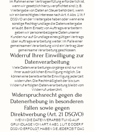
im Rahmen einer Vertragserfüllung erforderlich ist,
wenn wir gesetzlich hierzu verpflichtet sind (z. B.
Weitergabe von Daten an Steuerbehörden), wenn
wir ein berechtigtes Interesse nach Art. 6 Abs. 1 lit. f
DSGVO an der Weitergabe haben oder wenn eine
sonstige Rechtsgrundlage die Datenweitergabe
erlaubt. Beim Einsatz von Auftragsverarbeitern
geben wir personenbezogene Daten unserer
Kunden nur auf Grundlage eines gültigen Vertrags
über Auftragsverarbeitung weiter. Im Falle einer
gemeinsamen Verarbeitung wird ein Vertrag über
gemeinsame Verarbeitung geschlossen.
Widerruf Ihrer Einwilligung zur
Datenverarbeitung
Viele Datenverarbeitungsvorgänge sind nur mit
Ihrer ausdrücklichen Einwilligung möglich. Sie
können eine bereits erteilte Einwilligung jederzeit
widerrufen. Die Rechtmäßigkeit der bis zum
Widerruf erfolgten Datenverarbeitung bleibt vom
Widerruf unberührt.
Widerspruchsrecht gegen die
Datenerhebung in besonderen
Fällen sowie gegen
Direktwerbung (Art. 21 DSGVO)
WENN DIE DATENVERARBEITUNG AUF
GRUNDLAGE VON ART. 6 ABS. 1 LIT. E ODER F
DSGVO ERFOLGT, HABEN SIE JEDERZEIT DAS