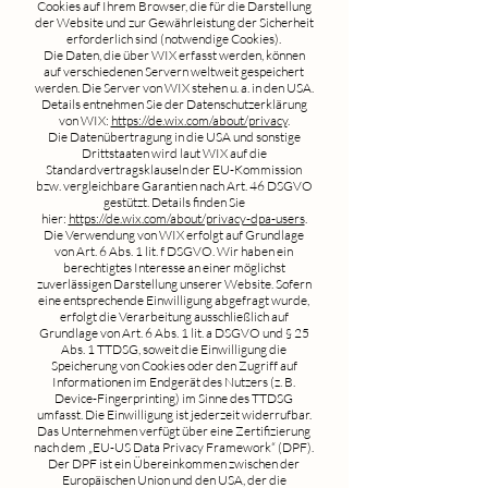
Cookies auf Ihrem Browser, die für die Darstellung
der Website und zur Gewährleistung der Sicherheit
erforderlich sind (notwendige Cookies).
Die Daten, die über WIX erfasst werden, können
auf verschiedenen Servern weltweit gespeichert
werden. Die Server von WIX stehen u. a. in den USA.
Details entnehmen Sie der Datenschutzerklärung
von WIX:
https://de.wix.com/about/privacy
.
Die Datenübertragung in die USA und sonstige
Drittstaaten wird laut WIX auf die
Standardvertragsklauseln der EU-Kommission
bzw. vergleichbare Garantien nach Art. 46 DSGVO
gestützt. Details finden Sie
hier:
https://de.wix.com/about/privacy-dpa-users
.
Die Verwendung von WIX erfolgt auf Grundlage
von Art. 6 Abs. 1 lit. f DSGVO. Wir haben ein
berechtigtes Interesse an einer möglichst
zuverlässigen Darstellung unserer Website. Sofern
eine entsprechende Einwilligung abgefragt wurde,
erfolgt die Verarbeitung ausschließlich auf
Grundlage von Art. 6 Abs. 1 lit. a DSGVO und § 25
Abs. 1 TTDSG, soweit die Einwilligung die
Speicherung von Cookies oder den Zugriff auf
Informationen im Endgerät des Nutzers (z. B.
Device-Fingerprinting) im Sinne des TTDSG
umfasst. Die Einwilligung ist jederzeit widerrufbar.
Das Unternehmen verfügt über eine Zertifizierung
nach dem „EU-US Data Privacy Framework“ (DPF).
Der DPF ist ein Übereinkommen zwischen der
Europäischen Union und den USA, der die