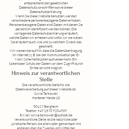
entsprechend den gesetzlichen
Datenschutzvorschriften sowie dieser
Datenschutzerklärung.
Wenn Sie diese Website benutzen, werden
verschiedene personenbezogene Daten erhoben.
Personenbezogene Daten sind Daten, mit denen Sie
persönlich identifiziert werden können. Die
vorliegende Datenschutzerklärung erläutert,
welche Daten wir erheben und wofür wir sie nutzen.
Sie erläutert auch, wie und zu welchem Zweck das
geschieht.
Wir weisen darauf hin, dass die Datenübertragung
im Internet (z. B. bei der Kommunikation per E-
Mail) Sicherheitslücken aufweisen kann. Ein
lückenloser Schutz der Daten vor dem Zugriff durch
Dritte ist nicht möglich.
Hinweis zur verantwortlichen
Stelle
Die verantwortliche Stelle für die
Datenverarbeitung auf dieser Website ist:
Sylvia Tarkowski
Kentener Heide 10
50127 Bergheim
Telefon:
+49 1578 9284909
E-Mail: sylvia.tarkowski@outlook.de
Verantwortliche Stelle ist die natürliche oder
juristische Person, die allein oder gemeinsam mit
anderen über die Zwecke und Mittel der