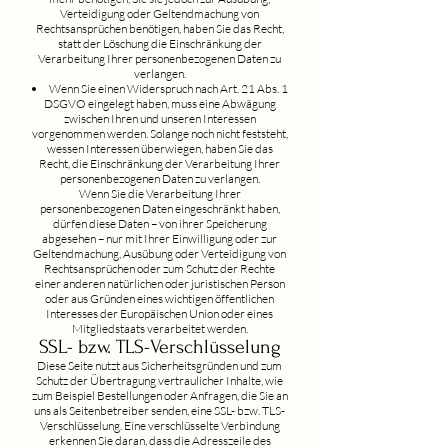
Verteidigung oder Geltendmachung von
Rechtsansprüchen benötigen, haben Sie das Recht,
statt der Löschung die Einschränkung der
Verarbeitung Ihrer personenbezogenen Daten zu
verlangen.
Wenn Sie einen Widerspruch nach Art. 21 Abs. 1
DSGVO eingelegt haben, muss eine Abwägung
zwischen Ihren und unseren Interessen
vorgenommen werden. Solange noch nicht feststeht,
wessen Interessen überwiegen, haben Sie das
Recht, die Einschränkung der Verarbeitung Ihrer
personenbezogenen Daten zu verlangen.
Wenn Sie die Verarbeitung Ihrer
personenbezogenen Daten eingeschränkt haben,
dürfen diese Daten – von ihrer Speicherung
abgesehen – nur mit Ihrer Einwilligung oder zur
Geltendmachung, Ausübung oder Verteidigung von
Rechtsansprüchen oder zum Schutz der Rechte
einer anderen natürlichen oder juristischen Person
oder aus Gründen eines wichtigen öffentlichen
Interesses der Europäischen Union oder eines
Mitgliedstaats verarbeitet werden.
SSL- bzw. TLS-Verschlüsselung
Diese Seite nutzt aus Sicherheitsgründen und zum
Schutz der Übertragung vertraulicher Inhalte, wie
zum Beispiel Bestellungen oder Anfragen, die Sie an
uns als Seitenbetreiber senden, eine SSL- bzw. TLS-
Verschlüsselung. Eine verschlüsselte Verbindung
erkennen Sie daran, dass die Adresszeile des