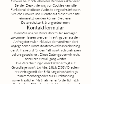
Cookies beim Schließen des Browsers aktivieren.
Bei der Deaktivierung von Cookies kann die
Funktionalität dieser Website eingeschränkt sein.
Welche Cookies und Dienste auf dieser Website
eingesetzt werden, können Sie dieser
Datenschutzerklärung entnehmen.
Kontaktformular
Wenn Sie uns per Kontaktformular Anfragen
zukommen lassen, werden Ihre Angaben aus dem
Anfrageformular inklusive der von Ihnen dort
angegebenen Kontaktdaten zwecks Bearbeitung
der Anfrage und für den Fall von Anschlussfragen
bei uns gespeichert. Diese Daten geben wir nicht
ohne Ihre Einwilligung weiter.
Die Verarbeitung dieser Daten erfolgt auf
Grundlage von Art. 6 Abs. 1 lit. b DSGVO, sofern
Ihre Anfrage mit der Erfüllung eines Vertrags
zusammenhängt oder zur Durchführung
vorvertraglicher Maßnahmen erforderlich ist. In
allen übrigen Fällen beruht die Verarbeitung auf
unserem berechtigten Interesse an der effektiven
Bearbeitung der an uns gerichteten Anfragen (Art.
6 Abs. 1 lit. f DSGVO) oder auf Ihrer Einwilligung
(Art. 6 Abs. 1 lit. a DSGVO) sofern diese abgefragt
wurde; die Einwilligung ist jederzeit widerrufbar.
Die von Ihnen im Kontaktformular eingegebenen
Daten verbleiben bei uns, bis Sie uns zur Löschung
auffordern, Ihre Einwilligung zur Speicherung
widerrufen oder der Zweck für die
Datenspeicherung entfällt (z. B. nach