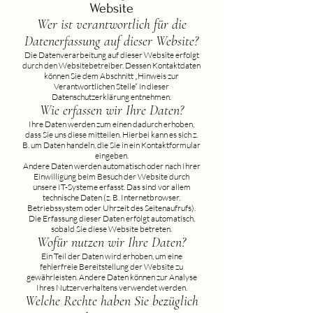
Website
Wer ist verantwortlich für die
Datenerfassung auf dieser Website?
Die Datenverarbeitung auf dieser Website erfolgt
durch den Websitebetreiber. Dessen Kontaktdaten
können Sie dem Abschnitt „Hinweis zur
Verantwortlichen Stelle“ in dieser
Datenschutzerklärung entnehmen.
Wie erfassen wir Ihre Daten?
Ihre Daten werden zum einen dadurch erhoben,
dass Sie uns diese mitteilen. Hierbei kann es sich z.
B. um Daten handeln, die Sie in ein Kontaktformular
eingeben.
Andere Daten werden automatisch oder nach Ihrer
Einwilligung beim Besuch der Website durch
unsere IT-Systeme erfasst. Das sind vor allem
technische Daten (z. B. Internetbrowser,
Betriebssystem oder Uhrzeit des Seitenaufrufs).
Die Erfassung dieser Daten erfolgt automatisch,
sobald Sie diese Website betreten.
Wofür nutzen wir Ihre Daten?
Ein Teil der Daten wird erhoben, um eine
fehlerfreie Bereitstellung der Website zu
gewährleisten. Andere Daten können zur Analyse
Ihres Nutzerverhaltens verwendet werden.
Welche Rechte haben Sie bezüglich