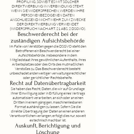
PROFILING, SOWEIT ES MIT SOLCHER
DIREKTWERBUNG IN VERBINDUNG STEHT.
WENN SIE WIDERSPRECHEN, WERDEN IHRE
PERSONENBEZOGENEN DATEN
ANSCHLIESSEND NICHT MEHR ZUM ZWECKE
DER DIREKTWERBUNG VERWENDET
(WIDERSPRUCH NACH ART. 21 ABS. 2 DSGVO).
Beschwerde­recht bei der
zuständigen Aufsichts­behörde
Im Falle von Verstößen gegen die DSGVO steht den
Betroffenen ein Beschwerderecht bei einer
Aufsichtsbehörde, insbesondere in dem
Mitgliedstaat ihres gewöhnlichen Aufenthalts, ihres
Arbeitsplatzes oder des Orts des mutmaßlichen
Verstoßes zu. Das Beschwerderecht besteht
unbeschadet anderweitiger verwaltungsrechtlicher
oder gerichtlicher Rechtsbehelfe.
Recht auf Daten­übertrag­barkeit
Sie haben das Recht, Daten, die wir auf Grundlage
Ihrer Einwilligung oder in Erfüllung eines Vertrags
automatisiert verarbeiten, an sich oder an einen
Dritten in einem gängigen, maschinenlesbaren
Format aushändigen zu lassen. Sofern Sie die
direkte Übertragung der Daten an einen anderen
Verantwortlichen verlangen, erfolgt dies nur, soweit
es technisch machbar ist.
Auskunft, Berichtigung und
Löschung